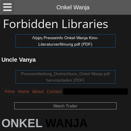
Agnès Varda -
Onkel Wanja
Forbidden Libraries
Angstkommen
August
Λήψη Presseinfo Onkel Wanja Kino-
Literaturverfilmung.pdf (PDF)
Chukka
Uncle Vanya
Contact
Pressemitteilung_Drehschluss_Onkel Wanja.pdf
herunterladen (PDF)
Die Fremden
Films
Home
About
Contact
Die Schwärmer
Watch Trailer
Doris Dörrie inszeniert Mozart
ONKEL
WANJA
Flying High